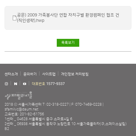
공문) 2009 가족봉사단 연합 자치구별 환경캠페인 협조 건
(직인생략).hwp
목록보기
센터소개
문의하기
사이트맵
개인정보 처리방침
대표번호
1577-9337
2018 ⓒ 서울시가족센터
T: 02-318-0227
F: 070-7469-0228
sfamilyc@daum.net
고유번호: 201-82-61756
1센터 _ 04628 서울특별시 중구 소파로4길 6
2센터 _ 06938 서울특별시 동작구 노량진로 10 서울가족플라자(구,스페이스살림)
B2