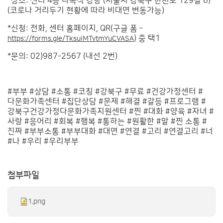
*장소: 센터 4층 다목적 강당 (서울시 강북구 한천로 129길 6)
(코로나 거리두기 현황에 따라 비대면 변동가능)
*신청: 전화, 센터 홈페이지, QR(구글 폼 –
) 중 택1
https://forms.gle/TksuiMTvtmYuCVASA
*문의: 02)987-2567 (내선 2번)
#부부 #상담 #소통 #코칭 #강북구 #무료 #건강가정센터 #
다문화가족센터 #집단상담 #문제 #해결 #갈등 #프로그램 #
강북구건강가정다문화가족지원센터 #찐 #대화 #양육 #자녀 #
사랑 #응어리 #회복 #행복 #통하는 #원활한 #말 #찐 소통 #
진짜 #부부소통 #부부대화 #대면 #연결 #고리 #연결고리 #너
#나 #우리 #우리부부
첨부파일
1.png