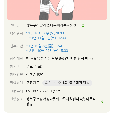
센터명
강북구건강가정.다문화가족지원센터
행사일시
21년 10월 30일(토) 10:00
~ 21년 11월 6일(토) 16:00
접수기간
21년 10월 8일(금) 19:46
~ 21년 10월 29일(금) 15:00
참여대상
찐 소통을 원하는 부부 5쌍 (전 일정 참석 필수)
참가비
무료 (무료)
참여인원
선착순10명
진행상태
모집완료
회기 수
주 1회, 총 2회기 제공
진행문의
02-987-2567 (내선2번)
진행장소
강북구건강가정다문화가족지원센터 4층 다목적
강당