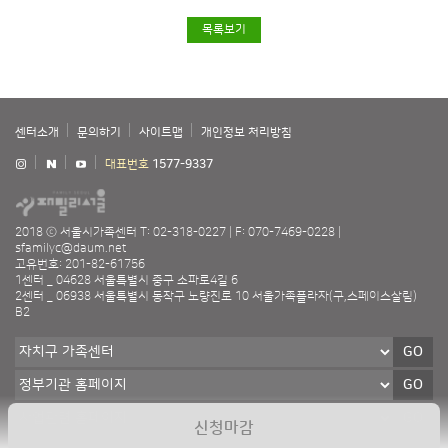
목록보기
센터소개
문의하기
사이트맵
개인정보 처리방침
대표번호
1577-9337
2018 ⓒ 서울시가족센터
T: 02-318-0227
F: 070-7469-0228
sfamilyc@daum.net
고유번호: 201-82-61756
1센터 _ 04628 서울특별시 중구 소파로4길 6
2센터 _ 06938 서울특별시 동작구 노량진로 10 서울가족플라자(구,스페이스살림)
B2
GO
GO
GO
신청마감