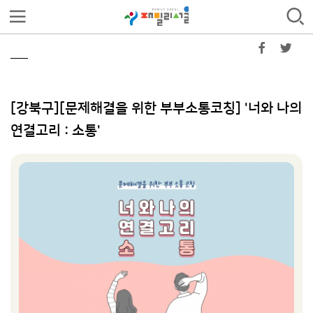
[강북구][문제해결을 위한 부부소통코칭] '너와 나의
연결고리 : 소통'