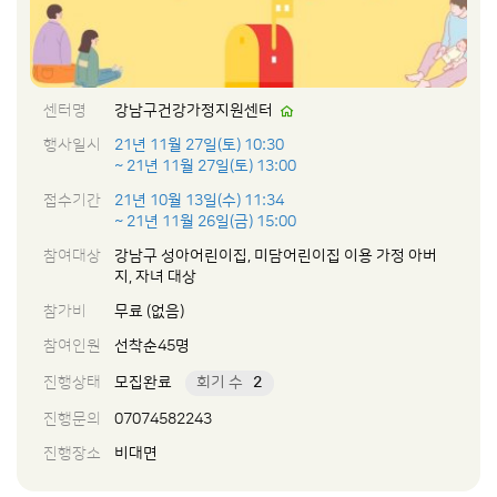
센터명
강남구건강가정지원센터
행사일시
21년 11월 27일(토) 10:30
~ 21년 11월 27일(토) 13:00
접수기간
21년 10월 13일(수) 11:34
~ 21년 11월 26일(금) 15:00
참여대상
강남구 성아어린이집, 미담어린이집 이용 가정 아버
지, 자녀 대상
참가비
무료 (없음)
참여인원
선착순45명
진행상태
모집완료
회기 수
2
진행문의
07074582243
진행장소
비대면