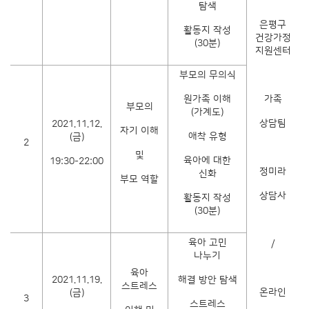
탐색
은평구
활동지 작성
건강가정
(30분)
지원센터
부모의 무의식
원가족 이해
가족
부모의
(가계도)
상담팀
2021.11.12.
자기 이해
애착 유형
(금)
2
및
육아에 대한
19:30-22:00
정미라
신화
부모 역할
상담사
활동지 작성
(30분)
육아 고민
/
나누기
육아
2021.11.19.
해결 방안 탐색
스트레스
온라인
(금)
3
스트레스