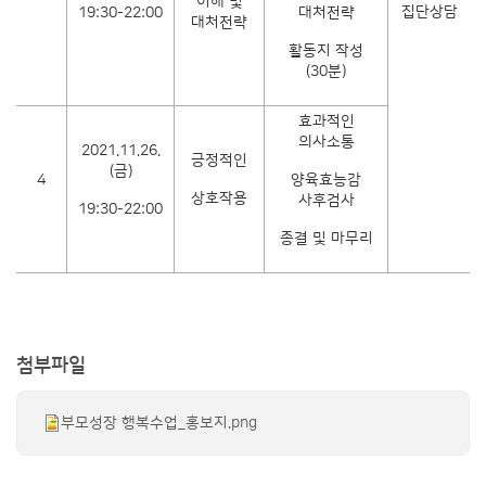
이해 및
집단상담
19:30-22:00
대처전략
대처전략
활동지 작성
(30분)
효과적인
의사소통
2021.11.26.
긍정적인
(금)
4
양육효능감
상호작용
사후검사
19:30-22:00
종결 및 마무리
첨부파일
부모성장 행복수업_홍보지.png