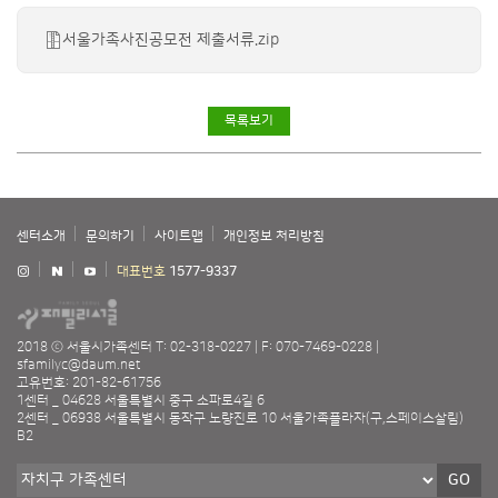
서울가족사진공모전 제출서류.zip
목록보기
센터소개
문의하기
사이트맵
개인정보 처리방침
대표번호
1577-9337
2018 ⓒ 서울시가족센터
T: 02-318-0227
F: 070-7469-0228
sfamilyc@daum.net
고유번호: 201-82-61756
1센터 _ 04628 서울특별시 중구 소파로4길 6
2센터 _ 06938 서울특별시 동작구 노량진로 10 서울가족플라자(구,스페이스살림)
B2
GO