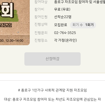
참여대상
종로구 자조모임 참여자 및 서울생
참가비
무료 (무료)
참여인원
선착순22명
진행상태
모집완료
회기 수
1회기
진행문의
02-764-3525
진행장소
각 가정(온라인)
신청마감
# 종로구 1인가구 사회적 관계망 지원 자조모임
대상: 종로구 자조모임 참여자 또는 차년도 자조모임에 관심있는 자