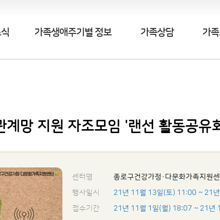
소식
가족생애주기별 정보
가족상담
가족
관계망 지원 자조모임 '랜선 활동공유회
센터명
종로구건강가정·다문화가족지원
행사일시
21년 11월 13일(토) 11:00
~ 21년
접수기간
21년 11월 1일(월) 18:07
~ 21년 