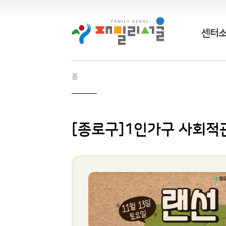
센터
홈
[종로구]1인가구 사회적