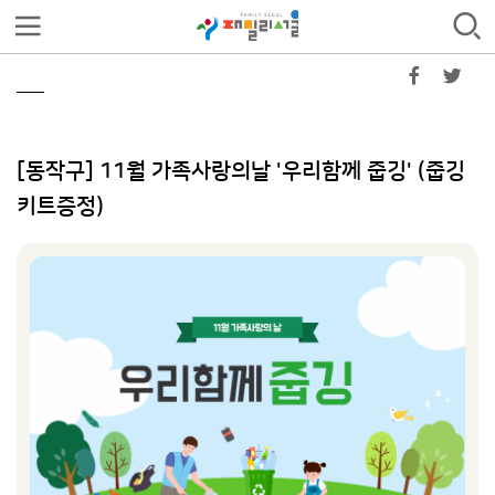
[동작구] 11월 가족사랑의날 '우리함께 줍깅' (줍깅
키트증정)