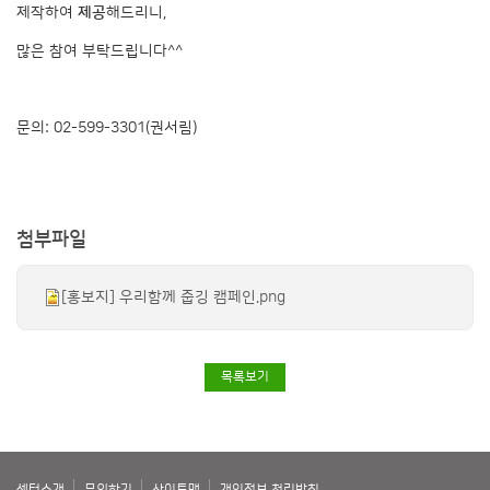
제작하여
제공
해드리니,
많은 참여 부탁드립니다^^
문의: 02-599-3301(권서림)
첨부파일
[홍보지] 우리함께 줍깅 캠페인.png
목록보기
센터소개
문의하기
사이트맵
개인정보 처리방침