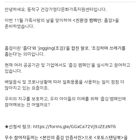
안녕하세요. 동작구 건강가정다문화가족지원센터입니다.
이번 11월 가족사랑의 날을 맞이하여
<친환경 캠페인: 줍깅>
을
준비하였습니다.
줍깅
이란
'줍다'와 'jogging(조깅)'을 합친 말
로,
'조깅하며 쓰레기를
줍는다'
는 의미입니다.
현재 여러 공공기관 및 기업에서도 '줍깅 캠페인'을 실시하고 참여하고
있습니다.
배달음식 및 코로나상황에 따라 일회용품을 사용하는 일이 점점 더
많아지고 있는 요즘이죠.
우리의 지구를 보호하고, 우리 아이들의 미래를 위해 '줍깅'캠페인에
참여해보는 건 어떨까요?
★신청서 링크:
https://forms.gle/GGxCa72Vj9JZEzNT6
우수 참여자
들께는
<본인의 줍깅 인증사진>
으로
<포토스탠딩북>
을