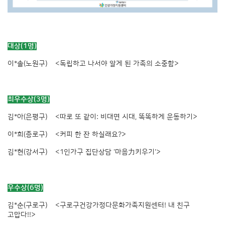
대상(1명)
이*솔(노원구) <독립하고 나서야 알게 된 가족의 소중함>
최우수상(3명)
김*아(은평구) <따로 또 같이: 비대면 시대, 똑똑하게 운동하기>
이*희(종로구) <커피 한 잔 하실래요?>
김*현(강서구) <1인가구 집단상담 '마음力키우기'>
우수상(6명)
김*순(구로구) <구로구건강가정다문화가족지원센터! 내 친구
고맙다!!>