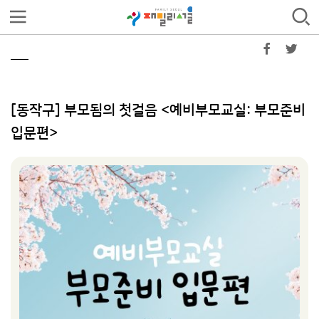
[동작구] 부모됨의 첫걸음 <예비부모교실: 부모준비
입문편>