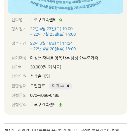
센터명
구로구가족센터
행사일시
22년 4월 23일(토) 10:00
~ 22년 7월 23일(토) 14:00
접수기간
22년 3월 16일(수) 14:24
~ 22년 4월 20일(수) 18:00
참여대상
미성년 자녀를 양육하는 남성 한부모가족
참가비
30,000원 (예치금)
참여인원
선착순10명
진행상태
모집완료
회기 수
4
진행문의
070-4066-0485
진행장소
구로구가족센터
회사일, 집안일, 자녀돌봄을 용감하게 해내는 남성한부모가족이 함께