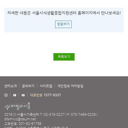
자세한 내용은 서울시식생활종합지원센터 홈페이지에서 만나보세요!
방문하기
목록보기
센터소개
문의하기
사이트맵
개인정보 처리방침
대표번호
1577-9337
2018 ⓒ 서울시가족센터
T: 02-318-0227
F: 070-7469-0228
sfamilyc@daum.net
고유번호: 201-82-61756