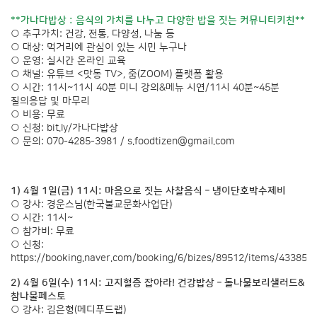
**가나다밥상 : 음식의 가치를 나누고 다양한 밥을 짓는 커뮤니티키친**
○ 추구가치: 건강, 전통, 다양성, 나눔 등
○ 대상: 먹거리에 관심이 있는 시민 누구나
○ 운영: 실시간 온라인 교육
○ 채널: 유튜브 <맛동 TV>, 줌(ZOOM) 플랫폼 활용
○ 시간: 11시~11시 40분 미니 강의&메뉴 시연/11시 40분~45분
질의응답 및 마무리
○ 비용: 무료
○ 신청: bit.ly/가나다밥상
○ 문의: 070-4285-3981 /
s.foodtizen@gmail.com
1) 4월 1일(금) 11시: 마음으로 짓는 사찰음식 – 냉이단호박수제비
○ 강사: 경운스님(한국불교문화사업단)
○ 시간: 11시~
○ 참가비: 무료
○ 신청:
https://booking.naver.com/booking/6/bizes/89512/items/433855
2) 4월 6일(수) 11시: 고지혈증 잡아라! 건강밥상 – 돌나물보리샐러드&
참나물페스토
○ 강사: 김은형(메디푸드랩)