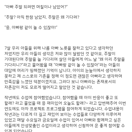
“아빠 주말 되려면 며칠이나 남았어?”
“주말? 아직 한참 남았지. 주말은 왜 기다려?
“응, 아빠랑 같이 놀 수 있잖아!”
7살 우리 아들을 위해 나름 아빠 노릇을 잘하고 있다고 생각하던
저였지만 우리 아들의 생각은 저와 많이 달랐던 것 같아요. 주말이
기대된다며 주말을 늘 기다리며 살던 아들에게 어느 날 “왜 이리 주말을
기다리니?”라고 물어봤을 때 “아빠랑 같이 놀 수 있잖아”라는 아들의
대답에 머리가 띵해졌던 기억이 납니다. 아이의 눈높이에서 생각하지
못하고 제 스스로의 기준을 정해 이 정도면 괜찮은 아빠라고 생각하며
만족감을 느꼈던 덕분이겠지요. 그러다 보니 아빠라는 존재로서의
자존감이 저도 모르게 떨어지고 말았던 것 같습니다.
작년에도 수업에 참여했었습니다. 참여했을 때 아이 반응이 좋고 또
할래? 라고 물었을 때 응 재미있어 오늘도 할래?~ 라고 답변해주어 이번
연도에도 아자 프로젝트 프로그램을 참여하게 되었습니다. 수업내용이
작년과는 다르게 더 길고 재밌어 보이는 수업들로 다양하게 이루어져
있었고 매달 수요일과 금요일에 수업이 있어서 아빠와 함께하고 싶은
아들에게 안성맞춤인 수업이라고 생각하여 신청하여 운 좋게 참여할 수
있게 되었습니다.