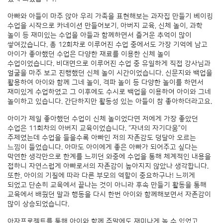
아빠와 아들이 마주 앉아 우리 가족을 표현해보는 과자집 만들기 베이킹
수업을 시작으로 카네이션 만들어보기, 아버지 교육, 신체 놀이, 과학
놀이 등 재미있는 수업을 아들과 함께하면서 즐거운 추억이 많이
쌓여갔습니다. 총 12회차로 이루어진 수업 중에서도 가장 기억에 남고
아이가 좋아했던 수업은 다양한 재료를 이용한 신체 놀이
수업이었습니다. 비대면으로 이루어진 수업 중 유일하게 직접 강사님과
얼굴을 마주 보고 진행했던 신체 놀이 시간이었습니다. 신문지와 백업을
활용하여 아이와 함께 그네 놀이, 격파 놀이 등 다양한 놀이를 하면서
재미있게 수업하였고 그 이후에도 수시로 백업을 이용하여 아이와 그네
놀이하고 있습니다. 간단하지만 활동성 있는 아들이 참 좋아하더라고요.
아이가 제일 좋아했던 수업이 신체 놀이었다면 저에게 가장 좋았던
수업은 11회차의 아버지 교육이었습니다. “자녀의 자기다움”이
주제였는데 수업을 들을수록 아빠인 저의 자존감도 덩달아 오르는
느낌이 들었습니다. 아마도 아이에게 좋은 아빠가 되어주고 싶다는
막연한 생각만으로 한계를 느끼던 와중에 수업을 통해 체계적인 내용을
접하니 자연스럽게 아빠로서의 자존감이 높아지지 않았나 생각합니다.
또한, 아이의 기질에 따라 다른 부모의 역할이 중요하구나! 느끼게
되었고 단순히 교육에서 끝나는 것이 아니라 후속 만들기 활동을 통해
교육에서 배웠던 말과 행동을 다시 한번 아이와 함께해보면서 자존감이
많이 상승되었습니다.
아자프로젝트를 통해 아이와 함께 주말에도 재미나게 놀 수 있었고