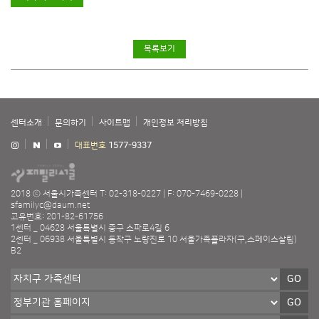
목록보기
센터소개
문의하기
사이트맵
개인정보 처리방침
대표번호
1577-9337
2018 ⓒ 서울시가족센터
T: 02-318-0227
F: 070-7469-0228
sfamilyc@daum.net
고유번호: 201-82-61756
1센터 _ 04628 서울특별시 중구 소파로4길 6
2센터 _ 06938 서울특별시 동작구 노량진로 10 서울가족플라자(구,스페이스살림)
B2
GO
GO