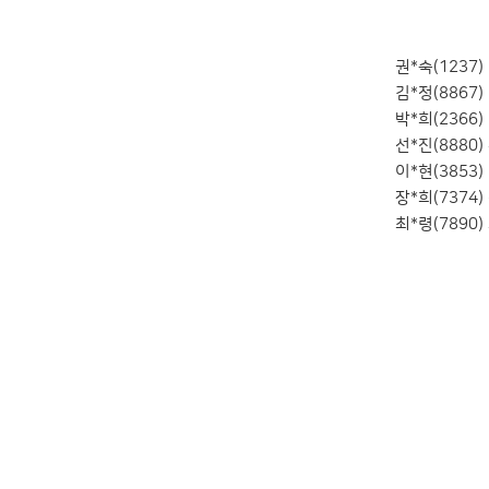
권*숙(1237) 
김*정(8867) 
박*희(2366) 
선*진(8880) 
이*현(3853) 
장*희(7374) 
최*령(7890) 