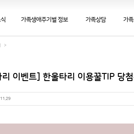
소식
가족생애주기별 정보
가족상담
가족
식
리 이벤트] 한울타리 이용꿀TIP 당
11.29