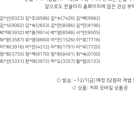
앞으로도 한울타리 홈페이지에 많은 관심 부
김*선(9323) 김*조(8586) 김*수(7426) 김*백(9982)
김*식(9062) 김*숙(2653) 김*연(8586) 김*민(8196)
박*태(3932) 박*종(9914) 박*영(8586) 서*안(8505)
위*완(3587) 유*영(8660) 이*진(1526) 이*호(7716)
이*희(3916) 이*진(4312) 이*희(1791) 이*우(7720)
정*희(3755) 정*채(9170) 정*희(8491) 최*숙(0100)
최*선(3331) 한*태(3972) 허*도(3357) 황*영(5133)
○ 발송: ~12/1(금) 예정 (당첨자 개별
○ 상품: 커피 모바일 상품권