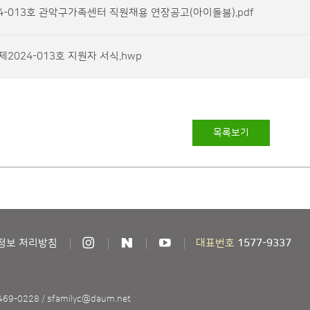
4-013호 관악구가족센터 직원채용 연장공고(아이돌봄).pdf
 제2024-013호 지원자 서식.hwp
목록보기
정보 처리방침
대표번호
1577-9337
7469-0228
/
sfamilyc@daum.net