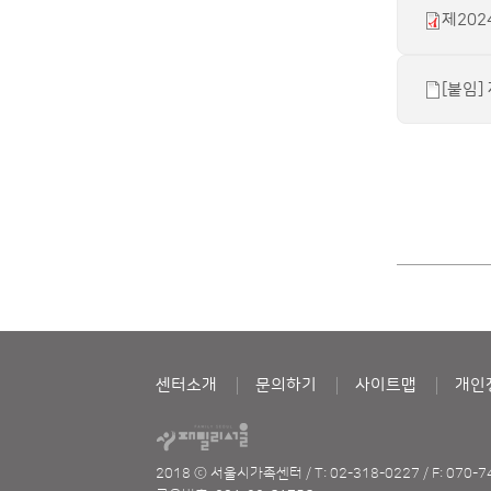
제202
[붙임]
센터소개
문의하기
사이트맵
개인
2018 ⓒ 서울시가족센터
/
T: 02-318-0227
/
F: 070-