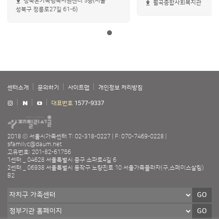
성북온가족행복지원센터 3층(서울
월곡종합사회복지관
성북구 정릉로27길 61-6)
센터소개
문의하기
사이트맵
개인정보 처리방침
대표번호
1577-9337
2018 ⓒ 서울시가족센터
T: 02-318-0227
F: 070-7469-0228
sfamilyc@daum.net
고유번호: 201-82-61756
1센터 _ 04628 서울특별시 중구 소파로4길 6
2센터 _ 06938 서울특별시 동작구 노량진로 10 서울가족플라자(구,스페이스살림)
B2
GO
GO