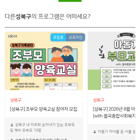
다른
성북구
의 프로그램은 어떠세요?
모집중
오프라인
성북구
성북구
[성북구] 조부모 양육교실 참여자 모집
[성북구] 2026년 8월 
(with 월곡종합사회복지관
성북구 내 미취학 손자녀가 있는 조부모
및 예비 조부모 10명
아동기 자녀를 둔 서울 생활