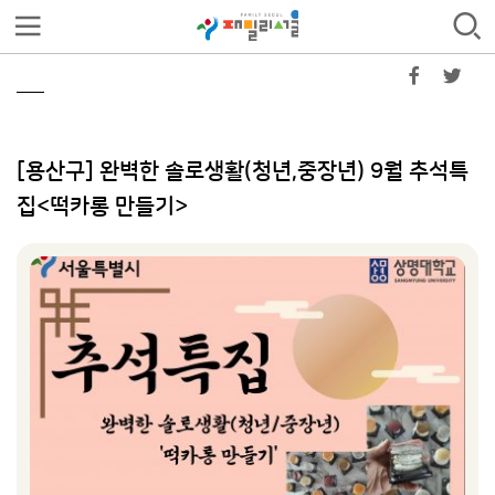
[용산구] 완벽한 솔로생활(청년,중장년) 9월 추석특
집<떡카롱 만들기>