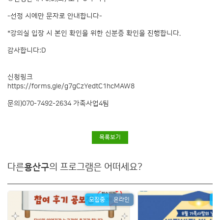
-선정 시에만 문자로 안내합니다-
*강의실 입장 시 본인 확인을 위한 신분증 확인을 진행합니다.
감사합니다:D
신청링크
https://forms.gle/g7gCzYedtC1hcMAW8
문의)070-7492-2634 가족사업4팀
목록보기
다른
용산구
의 프로그램은 어떠세요?
모집중
온라인
모