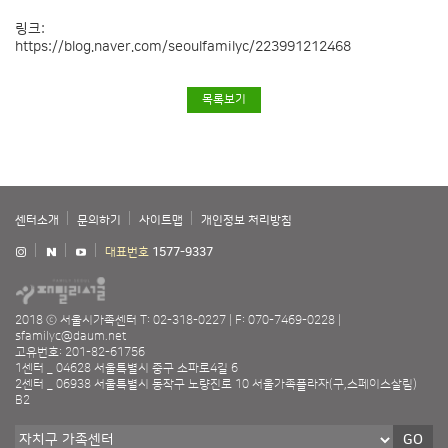
링크:
https://blog.naver.com/seoulfamilyc/223991212468
목록보기
센터소개
문의하기
사이트맵
개인정보 처리방침
대표번호
1577-9337
2018 ⓒ 서울시가족센터
T: 02-318-0227
F: 070-7469-0228
sfamilyc@daum.net
고유번호: 201-82-61756
1센터 _ 04628 서울특별시 중구 소파로4길 6
2센터 _ 06938 서울특별시 동작구 노량진로 10 서울가족플라자(구,스페이스살림)
B2
GO