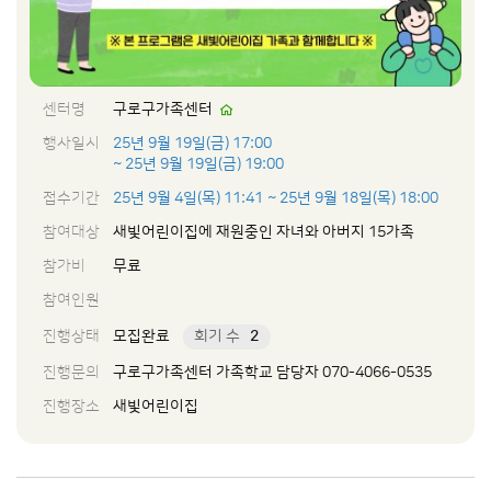
센터명
구로구가족센터
행사일시
25년 9월 19일(금) 17:00
~ 25년 9월 19일(금) 19:00
접수기간
25년 9월 4일(목) 11:41
~ 25년 9월 18일(목) 18:00
참여대상
새빛어린이집에 재원중인 자녀와 아버지 15가족
참가비
무료
참여인원
진행상태
모집완료
회기 수
2
진행문의
구로구가족센터 가족학교 담당자 070-4066-0535
진행장소
새빛어린이집