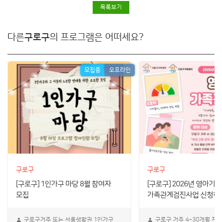
목록보기
다른
구로구
의 프로그램은 어떠세요?
모집중
오프라인
구로구
구로구
[구로구] 1인가구 마당 8월 참여자
[구로구] 2026년 영아기
모집
가족관계검진사업 신청하
구로구거주 또는 서울생활권 1인가구
구로구 거주 4~30개월 자