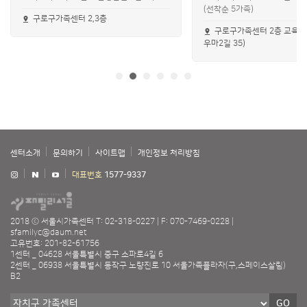
(선착순 5가족)
구로구가족센터 2,3층
구로구가족센터 2층 교육실
우마2길 35)
센터소개
문의하기
사이트맵
개인정보 처리방침
대표번호
1577-9337
2018 ⓒ 서울시가족센터
T: 02-318-0227
F: 070-7469-0228
sfamilyc@daum.net
고유번호: 201-82-61756
1센터 _ 04628 서울특별시 중구 소파로4길 6
2센터 _ 06938 서울특별시 동작구 노량진로 10 서울가족플라자(구,스페이스살림)
B2
GO