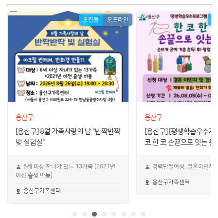
모집중
오프라인
모
용산구
용산구
[용산구] 8월 가족사랑의 날 "반짝반짝
[용산구] [평생학습우수지
빛 실험실"
코 한 코 손끝으로 잇는 문
6세 이상 자녀가 있는 13가족 (2021년
경력단절여성, 결혼이민자
이전 출생 아동)
용산구가족센터
용산구가족센터