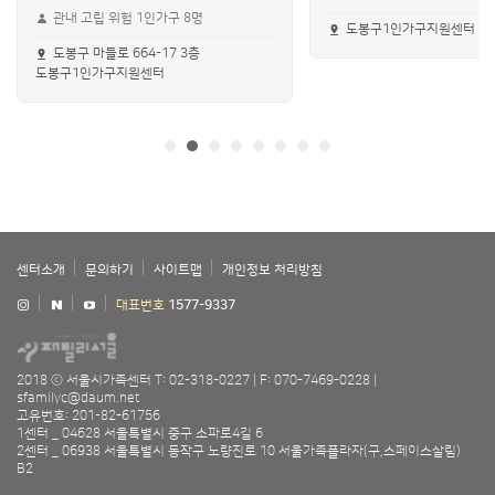
관내 고립 위험 1인가구 8명
도봉구1인가구지원센터 &lt
도봉구 마들로 664-17 3층
도봉구1인가구지원센터
센터소개
문의하기
사이트맵
개인정보 처리방침
대표번호
1577-9337
2018 ⓒ 서울시가족센터
T: 02-318-0227
F: 070-7469-0228
sfamilyc@daum.net
고유번호: 201-82-61756
1센터 _ 04628 서울특별시 중구 소파로4길 6
2센터 _ 06938 서울특별시 동작구 노량진로 10 서울가족플라자(구,스페이스살림)
B2