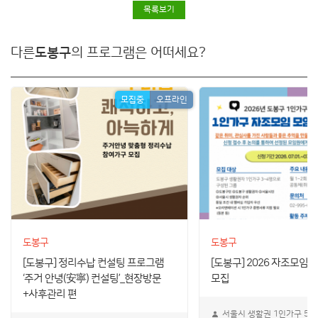
목록보기
다른
도봉구
의 프로그램은 어떠세요?
모집중
오프라인
도봉구
도봉구
[도봉구] 정리수납 컨설팅 프로그램
[도봉구] 2026 자조모임
‘주거 안녕(安寧) 컨설팅’_현장방문
모집
+사후관리 편
서울시 생활권 1인가구 5명