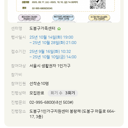
센터명
도봉구가족센터
행사일시
25년 10월 14일(화) 19:00
~ 25년 10월 28일(화) 21:00
접수기간
25년 9월 16일(화) 10:32
~ 25년 10월 10일(금) 14:00
참여대상
서울시 생활권자 1인가구
참가비
참여인원
선착순10명
진행상태
모집완료
회기 수
3회기
진행문의
02-995-6800(내선 503#)
진행장소
도봉구1인가구지원센터 봉랑채 (도봉구 마들로 664-
17, 3층)