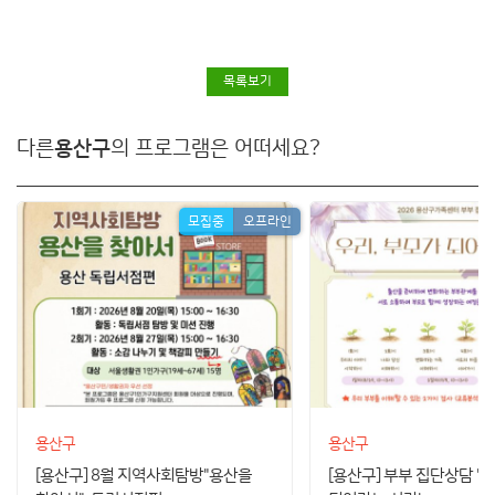
목록보기
다른
용산구
의 프로그램은 어떠세요?
모집중
오프라인
용산구
용산구
[용산구] 8월 지역사회탐방"용산을
[용산구] 부부 집단상담 '우