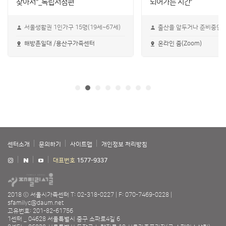
찾아서"_독립서점편
되어가는 시간'
서울생활권 1인가구 15명(19세~67세)
출산을 앞두거나 준비중인 
해방촌일대 /용산구가족센터
온라인 줌(Zoom)
센터소개
문의하기
사이트맵
개인정보 처리방침
대표번호
1577-9337
2018 ⓒ 서울시가족센터
T: 02-318-0227
F: 070-7469-0228
sfamilyc@daum.net
고유번호: 201-82-61756
1센터 _ 04628 서울특별시 중구 소파로4길 6