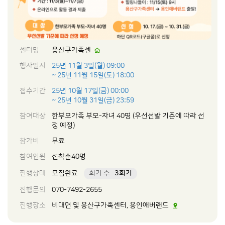
센터명
용산구가족센
행사일시
25년 11월 3일(월) 09:00
~ 25년 11월 15일(토) 18:00
접수기간
25년 10월 17일(금) 00:00
~ 25년 10월 31일(금) 23:59
참여대상
한부모가족 부모-자녀 40명 (우선선발 기준에 따라 선
정 예정)
참가비
무료
참여인원
선착순40명
진행상태
모집완료
회기 수
3회기
진행문의
070-7492-2655
진행장소
비대면 및 용산구가족센터, 용인애버랜드