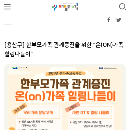
[용산구] 한부모가족 관계증진을 위한 "온(ON)가족
힐링나들이"