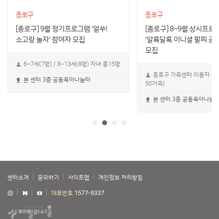
종로구
종로구
[종로구] 9월 정기프로그램 '얼쑤!
[종로구] 8~9월 상시프로
소고랑 놀자' 참여자 모집
'알록달록 이니셜 팔찌 공방
모집
6~7세(7명) / 8~13세(8명) 자녀 총15명
종로구 가족센터 이용자 누
본 센터 3층 공동육아나눔터
50가족)
본 센터 3층 공동육아나눔
센터소개
문의하기
사이트맵
개인정보 처리방침
대표번호
1577-9337