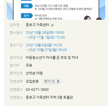
센터명
종로구 가족센터
행사일시
25년 10월 28일(화) 19:00
~ 25년 11월 1일(토) 12:00
접수기간
25년 10월 6일(월) 16:29
~ 25년 10월 27일(월) 16:29
참여대상
아동청소년기 자녀를 둔 부모 및 자녀
참가비
무료
참여인원
선착순15명
진행상태
모집완료
회기 수
2
진행문의
02-6271-3502
진행장소
종로구 가족센터 지하 2층 토월관