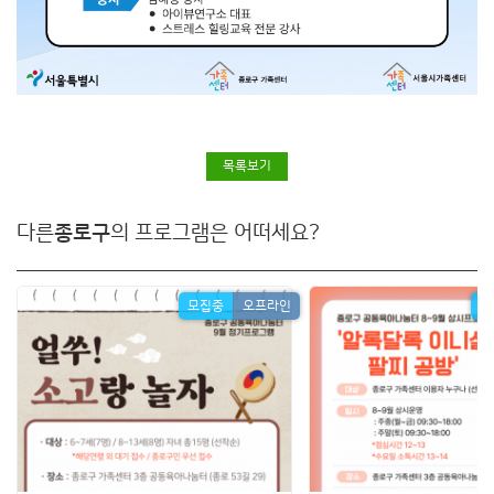
목록보기
다른
종로구
의 프로그램은 어떠세요?
모집중
오프라인
모