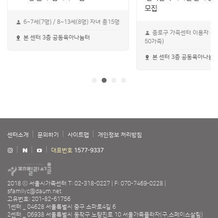
모집
6~7세(7명) / 8~13세(8명) 자녀 총15명
종로구 가족센터 이용자 누
본 센터 3층 공동육아나눔터
50가족)
본 센터 3층 공동육아나눔
센터소개
문의하기
사이트맵
개인정보 처리방침
대표번호
1577-9337
2018 ⓒ 서울시가족센터
T: 02-318-0227
F: 070-7469-0228
sfamilyc@daum.net
고유번호: 201-82-61756
1센터 _ 04628 서울특별시 중구 소파로4길 6
2센터 _ 06938 서울특별시 동작구 노량진로 10 서울가족플라자(구,스페이스살림)