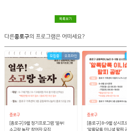
목록보기
다른
종로구
의 프로그램은 어떠세요?
모집중
오프라인
모
종로구
종로구
[종로구] 9월 정기프로그램 '얼쑤!
[종로구] 8~9월 상시프로
소고랑 놀자' 참여자 모집
'알록달록 이니셜 팔찌 공방