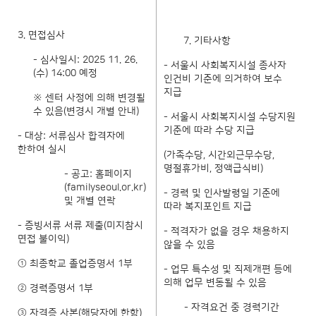
3. 면접심사
7. 기타사항
- 심사일시: 2025 11. 26.
- 서울시 사회복지시설 종사자
(수) 14:00 예정
인건비 기준에 의거하여 보수
지급
※ 센터 사정에 의해 변경될
수 있음(변경시 개별 안내)
- 서울시 사회복지시설 수당지원
기준에 따라 수당 지급
- 대상: 서류심사 합격자에
한하여 실시
(가족수당, 시간외근무수당,
명절휴가비, 정액급식비)
- 공고: 홈페이지
(familyseoul.or.kr)
- 경력 및 인사발령일 기준에
및 개별 연락
따라 복지포인트 지급
- 증빙서류 서류 제출(미지참시
- 적격자가 없을 경우 채용하지
면접 불이익)
않을 수 있음
① 최종학교 졸업증명서 1부
- 업무 특수성 및 직제개편 등에
의해 업무 변동될 수 있음
② 경력증명서 1부
- 자격요건 중 경력기간
③ 자격증 사본(해당자에 한함)