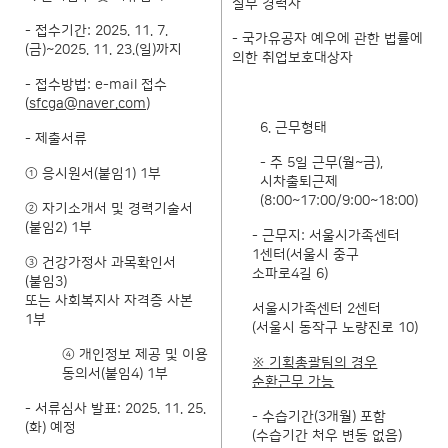
실무 경력자
- 접수기간: 2025. 11. 7.
- 국가유공자 예우에 관한 법률에
(금)~2025. 11. 23.(일)까지
의한 취업보호대상자
- 접수방법: e-mail 접수
(
sfcga@naver.com
)
6. 근무형태
- 제출서류
- 주 5일 근무(월~금),
① 응시원서(붙임1) 1부
시차출퇴근제
(8:00~17:00/9:00~18:00)
② 자기소개서 및 경력기술서
(붙임2) 1부
- 근무지: 서울시가족센터
1센터(서울시 중구
③ 건강가정사 과목확인서
소파로4길 6)
(붙임3)
또는 사회복지사 자격증 사본
서울시가족센터 2센터
1부
(서울시 동작구 노량진로 10)
④ 개인정보 제공 및 이용
※
기획총괄팀의 경우
동의서(붙임4) 1부
순환근무 가능
- 서류심사 발표: 2025. 11. 25.
- 수습기간(3개월) 포함
(화) 예정
(수습기간 처우 변동 없음)