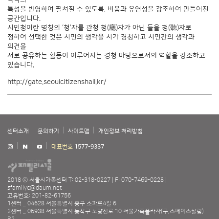
특성을 반영하여 펼쳐질 수 있도록, 비움과 유연성을 강조하여 만들어진
공간입니다.
시민청이란 명칭의 ‘청’자를 관청 청(廳)자가 아닌 들을 청(聽)자로
정하여 선택한 것은 시민의 생각을 시가 경청하고 시민간의 생각과
의견을
서로 공유하는 활동이 이루어지는 경청 마당으로서의 역할을 강조하고
있습니다.
http://gate.seoulcitizenshall.kr/
센터소개
문의하기
사이트맵
개인정보 처리방침
대표번호
1577-9337
2018 ⓒ 서울시가족센터
T: 02-318-0227
F: 070-7469-0228
sfamilyc@daum.net
고유번호: 201-82-61756
1센터 _ 04628 서울특별시 중구 소파로4길 6
2센터 _ 06938 서울특별시 동작구 노량진로 10 서울가족플라자(구,스페이스살림)