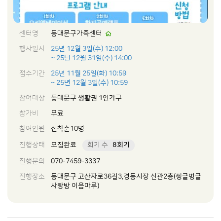
센터명
동대문구가족센터
행사일시
25년 12월 3일(수) 12:00
~ 25년 12월 31일(수) 14:00
접수기간
25년 11월 25일(화) 10:59
~ 25년 12월 3일(수) 10:59
참여대상
동대문구 생활권 1인가구
참가비
무료
참여인원
선착순10명
진행상태
모집완료
회기 수
8회기
진행문의
070-7459-3337
진행장소
동대문구 고산자로36길3,경동시장 신관2층(씽글벙글
사랑방 이음마루)