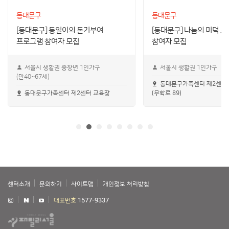
동대문구
동대문구
[동대문구] 동일이의 돈기부여
[동대문구] 나눔의 미덕 
프로그램 참여자 모집
참여자 모집
서울시 생활권 중장년 1인가구
서울시 생활권 1인가구
(만40~67세)
동대문구가족센터 제2센터
동대문구가족센터 제2센터 교육장
(무학로 89)
센터소개
문의하기
사이트맵
개인정보 처리방침
대표번호
1577-9337