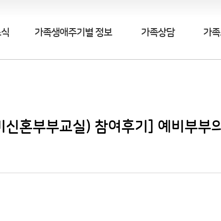
소식
가족생애주기별 정보
가족상담
가족
비신혼부부교실) 참여후기] 예비부부의 필