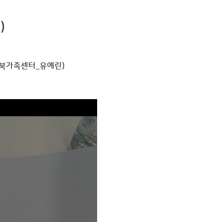
)
성북가족센터_유예린)