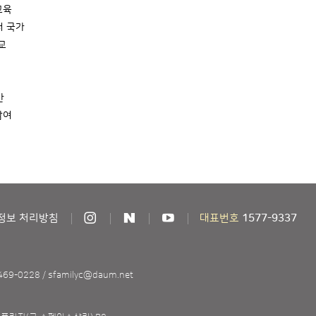
교육
터 국가
교
만
참여
정보 처리방침
대표번호
1577-9337
7469-0228
/
sfamilyc@daum.net