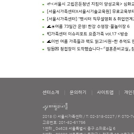
🌱<서울시 고립은둔청년 지킴이 양성교육> 심화
[서울시가족센터X서울시기술교육원] 무료교육부
[서울시가족센터] "펫시터 직무설명회 & 취업연계
🌊☀️여름 73일간 운영! 한강 수영장·물놀이장 6
📮가족센터 이슈리포트 요즘가족 vol.17 <방송
🌊이번 여름 가족들과 책도 읽고!시원~한 추억도 
띵동💌 청첩장이 도착했습니다~ 「결혼준비교실」 
센터소개
문의하기
사이트맵
개인
2018 ⓒ 서울시가족센터
/
T: 02-318-0227
/
F: 070-
고유번호: 201-82-61756
1센터 _ 04628 서울특별시 중구 소파로4길 6