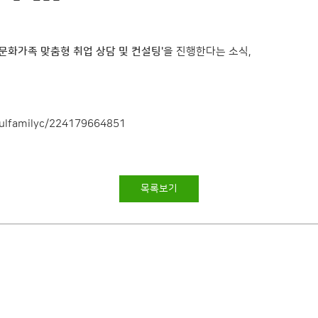
다문화가족 맞춤형 취업 상담 및 컨설팅'
을 진행한다는 소식,
oulfamilyc/224179664851
목록보기