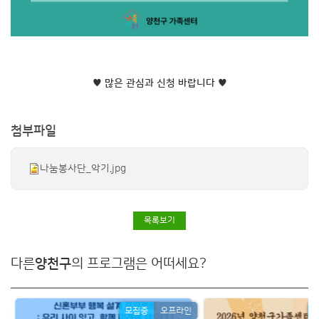
♥ 많은 관심과 신청 바랍니다 ♥
첨부파일
나눔봉사단_악기.jpg
목록보기
다른
양천구
의 프로그램은 어떠세요?
모집중
오프라인
모