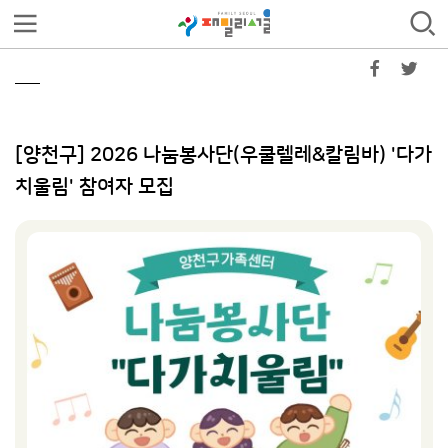
[양천구] 2026 나눔봉사단(우쿨렐레&칼림바) '다가
치울림' 참여자 모집