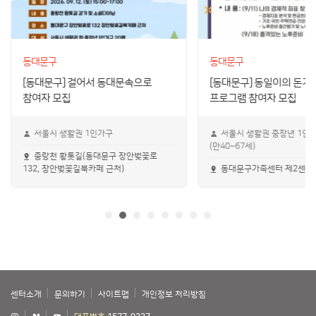
동대문구
동대문구
[동대문구] 걸어서 동대문속으로
[동대문구] 동일이의 돈기
참여자 모집
프로그램 참여자 모집
서울시 생활권 1인가구
서울시 생활권 중장년 1인
(만40~67세)
중랑천 황톳길(동대문구 장안벚꽃로
132, 장안벚꽃길북카페 근처)
동대문구가족센터 제2센터
센터소개
문의하기
사이트맵
개인정보 처리방침