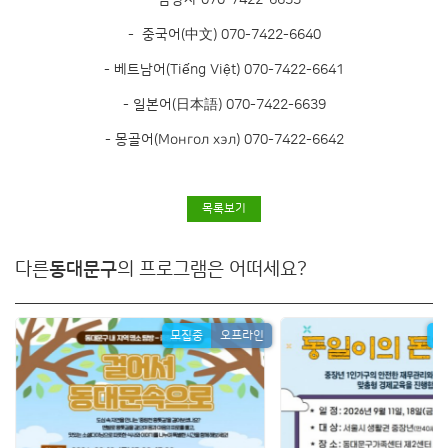
- 중국어(中文) 070-7422-6640
- ‎베트남어(Tiếng Việt) 070-7422-6641
- ‎일본어(日本語) 070-7422-6639
- ‎몽골어(Монгол хэл) 070-7422-6642
목록보기
다른
동대문구
의 프로그램은 어떠세요?
모집중
오프라인
모