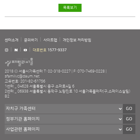
목록보기
센터소개
문의하기
사이트맵
개인정보 처리방침
대표번호
1577-9337
2018 ⓒ 서울시가족센터
T: 02-318-0227
F: 070-7469-0228
sfamilyc@daum.net
고유번호: 201-82-61756
1센터 _ 04628 서울특별시 중구 소파로4길 6
2센터 _ 06938 서울특별시 동작구 노량진로 10 서울가족플라자(구,스페이스살림)
B2
GO
GO
GO