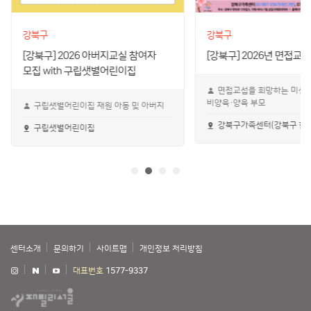
강북구
강북구
[강북구] 2026 아버지교실 참여자
[강북구] 2026년 면접
모집 with 구립샛별어린이집
면접교섭을 희망하는 미성년
비양육·양육 부모
구립샛별어린이집 재원 아동 및 아버지
강북구가족센터(강북구 한천로
구립샛별어린이집
센터소개
문의하기
사이트맵
개인정보 처리방침
대표번호
1577-9337