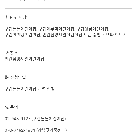
👨‍👧‍👦
대상
구립튼튼어린이집, 구립이루미어린이집, 구립햇님어린이집,
구립아이땅어린이집, 민간삼양제일어린이집 재원 중인 자녀와 아버지
📍
장소
민간삼양제일어린이집
📝
신청방법
구립튼튼어린이집 개별 신청
📞
문의
02-945-9127 (구립튼튼어린이집)
070-7462-1981 (강북구가족센터)