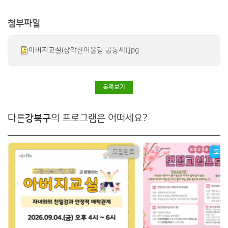
첨부파일
아버지교실(삼각산어울림 공동체).jpg
목록보기
다른
강북구
의 프로그램은 어떠세요?
모집완료
모집