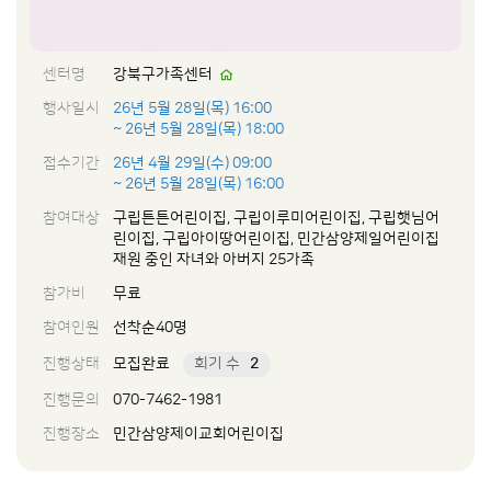
센터명
강북구가족센터
행사일시
26년 5월 28일(목) 16:00
~ 26년 5월 28일(목) 18:00
접수기간
26년 4월 29일(수) 09:00
~ 26년 5월 28일(목) 16:00
참여대상
구립튼튼어린이집, 구립이루미어린이집, 구립햇님어
린이집, 구립아이땅어린이집, 민간삼양제일어린이집
재원 중인 자녀와 아버지 25가족
참가비
무료
참여인원
선착순40명
진행상태
모집완료
회기 수
2
진행문의
070-7462-1981
진행장소
민간삼양제이교회어린이집