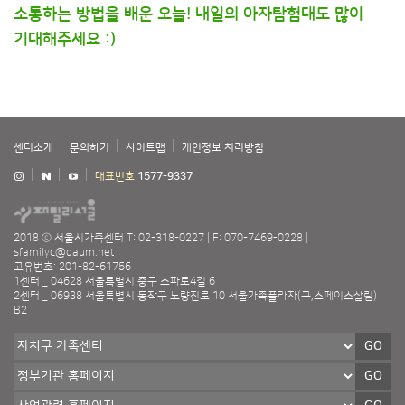
소통하는 방법을 배운 오늘! 내일의 아자탐험대도 많이
기대해주세요 :)
센터소개
문의하기
사이트맵
개인정보 처리방침
대표번호
1577-9337
2018 ⓒ 서울시가족센터
T: 02-318-0227
F: 070-7469-0228
sfamilyc@daum.net
고유번호: 201-82-61756
1센터 _ 04628 서울특별시 중구 소파로4길 6
2센터 _ 06938 서울특별시 동작구 노량진로 10 서울가족플라자(구,스페이스살림)
B2
GO
GO