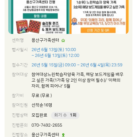
센터명
용산구가족센터
행사일시
26년 6월 13일(토) 10:00
~ 26년 6월 13일(토) 12:00
접수기간
26년 5월 15일(금) 09:00
~ 26년 6월 4일(목) 23:59
참여대상
참여대상느린학습자양육 가족, 해당 보드게임을 배우
고 싶은 가족(1가족 당 2인 이상 참여 필수)/ '이해의
자리, 함께 피어나' 5월
참가비
무료 (무료 )
참여인원
선착순16명
진행상태
모집완료
회기 수
1회
진행문의
070-7492-2655
진행장소
용산구가족센터