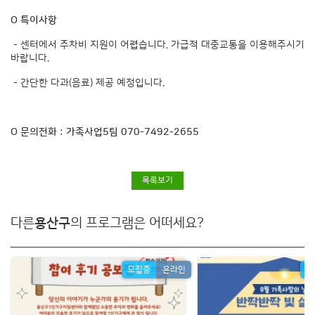
O 특이사항
- 센터에서 주차비 지원이 어렵습니다. 가급적 대중교통을 이용해주시기
바랍니다.
- 간단한 다과(음료) 제공 예정입니다.
O 문의전화 : 가족사업5팀 070-7492-2655
목록보기
다른
용산구
의 프로그램은 어떠세요?
모집중
온라인
모