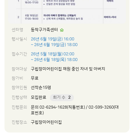
센터명
동작구가족센터
행사일시
26년 6월 19일(금) 16:00
~ 26년 6월 19일(금) 18:00
접수기간
26년 5월 18일(월) 02:00
~ 26년 6월 18일(목) 18:00
참여대상
구립장미어린이집 재원 중인 자녀 및 아버지
참가비
무료
참여인원
선착순15명
진행상태
모집완료
회기 수
2
진행문의
문의 02-6294-1628(직통번호) / 02-599-3260(대
표번호)
진행장소
구립장미어린이집