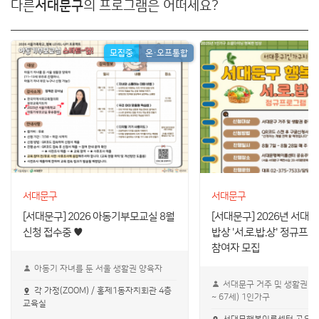
다른
서대문구
의 프로그램은 어떠세요?
모집중
온・오프통합
서대문구
서대문구
[서대문구] 2026 아동기부모교실 8월
[서대문구] 2026년 서대
신청 접수중 ♥
밥상 '서.로.밥.상' 정규프
참여자 모집
아동기 자녀를 둔 서울 생활권 양육자
서대문구 거주 및 생활권 중
각 가정(ZOOM) / 홍제1동자치회관 4층
~ 67세) 1인가구
교육실