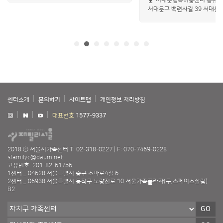
서대문행복이룸센터 공유주
서대문구 백련사길 39 서대
지하1층)
센터소개
문의하기
사이트맵
개인정보 처리방침
대표번호
1577-9337
2018 ⓒ 서울시가족센터
T: 02-318-0227
F: 070-7469-0228
sfamilyc@daum.net
고유번호: 201-82-61756
1센터 _ 04628 서울특별시 중구 소파로4길 6
2센터 _ 06938 서울특별시 동작구 노량진로 10 서울가족플라자(구,스페이스살림)
B2
GO