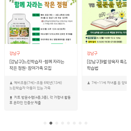
강남구
강남구
[강남구]느린학습자 -함께 자라는
[강남구]9월 양육자 특강 
작은 정원- 참여가족 모집
학습법
예비초등(7세)~초등 6학년(13세)
7세~11세 자녀를 둔 양육
느린학습자 아동이 있는 가족
키트 방문수령(4층,3층), 각 가정내 활동
후 온라인 인증샷 제출