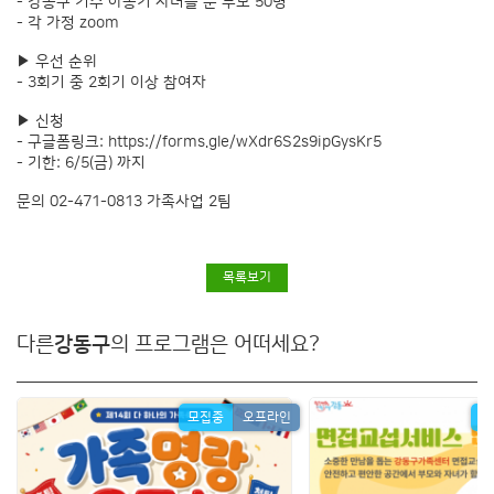
- 강동구 거주 아동기 자녀를 둔 부모 50명
- 각 가정 zoom
▶ 우선 순위
- 3회기 중 2회기 이상 참여자
▶ 신청
- 구글폼링크:
https://forms.gle/wXdr6S2s9ipGysKr5
- 기한: 6/5(금) 까지
문의 02-471-0813 가족사업 2팀
목록보기
다른
강동구
의 프로그램은 어떠세요?
모집중
오프라인
모