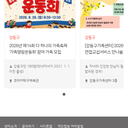
강동구
강동구
2026년 제14회 다 하나의 가족축제
[강동구가족센터] 2026년
‘가족명랑운동회’ 참여 가족 모집
면접교섭서비스 만나봄
강동구민 180명(막내자녀가 2021. 1. 1.
자녀와 건강한 만남이 필요한
이전 출생)
합의된 경우)
코리아탁구체육관
강동구가족센터 3층
센터소개
문의하기
사이트맵
개인정보 처리방침