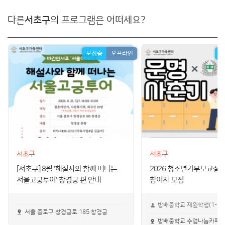
다른
서초구
의 프로그램은 어떠세요?
모집중
오프라인
모
서초구
서초구
[서초구] 8월 '해설사와 함께 떠나는
2026 청소년기부모교실 '
서울고궁투어' 창경궁 편 안내
참여자 모집
방배중학교 재원학생(1-3
서울 종로구 창경궁로 185 창경궁
방배중학교 수업나눔카페(1