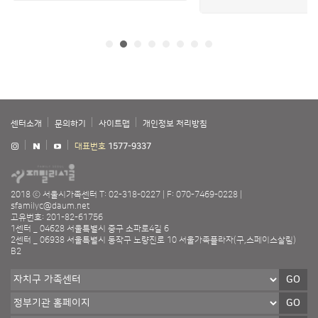
센터소개
문의하기
사이트맵
개인정보 처리방침
대표번호
1577-9337
2018 ⓒ 서울시가족센터
T: 02-318-0227
F: 070-7469-0228
sfamilyc@daum.net
고유번호: 201-82-61756
1센터 _ 04628 서울특별시 중구 소파로4길 6
2센터 _ 06938 서울특별시 동작구 노량진로 10 서울가족플라자(구,스페이스살림)
B2
GO
GO