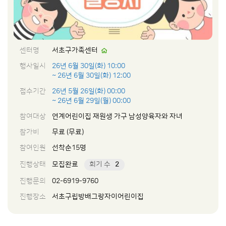
센터명
서초구가족센터
행사일시
26년 6월 30일(화) 10:00
~ 26년 6월 30일(화) 12:00
접수기간
26년 5월 26일(화) 00:00
~ 26년 6월 29일(월) 00:00
참여대상
연계어린이집 재원생 가구 남성양육자와 자녀
참가비
무료 (무료)
참여인원
선착순15명
진행상태
모집완료
회기 수
2
진행문의
02-6919-9760
진행장소
서초구립방배그랑자이어린이집