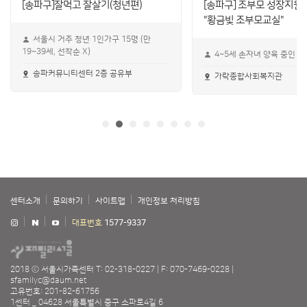
[송파구]잘먹고 잘살기(청년편)
[송파구] 조부모 성장지원
"황금빛 조부모교실"
서울시 거주 청년 1인가구 15명 (만
19~39세, 선착순 X)
4~5세 손자녀 양육 중인 
송파커뮤니티센터 2층 공유부
가락종합사회복지관
센터소개
문의하기
사이트맵
개인정보 처리방침
대표번호
1577-9337
2018 ⓒ 서울시가족센터
T: 02-318-0227
F: 070-7469-0228
sfamilyc@daum.net
고유번호: 201-82-61756
1센터 _ 04628 서울특별시 중구 소파로4길 6