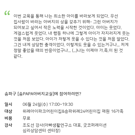
이번 교육을 통해 나는 최소한 아이를 바라보게 되었다. 우선
집사람이 바라는 아버지의 상을 갖추기 위해- 그런 아버지가
되어보고 싶어서 작은 노력을 시작한 것이었다. 아이는 웃었다.
게걸스럽게 웃었다. 내 행동 하나에 그렇게 아이가 자지러지게 웃는
것을 처음 보았다. 아이가 저렇게 웃을 수 있다는 것을 처음 알았다.
그건 내게 상당한 충격이었다. 이렇게도 웃을 수 있는거구나... 저게
정말 좋았을 때의 반응이었구나... (...)나는 이제야 가.족.이 된 것
같다.
송파구 [송PAPA아버지교실]에 참여하려면?
일시
06월 24일(수) 17:00~19:30
대상
위례아이파크어린이집&송파위례24어린이집 재원 16가족
비용
무료
강사
조도선 강사(아빠생활연구소 대표, 굿코퍼레이션
심리상담센터 센터장)