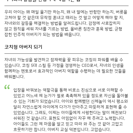
우리 아이는 왜 매일 울기만 하는지, 왜 내 말에는 반항만 하는지, 버릇을
고쳐야 할 것 같은데 무작정 혼내고 때리는 것 말고 어떻게 해야 할 지,
자녀와의 갈등을 해결하는 방법을 알려드립니다. 감정에 사로잡히지
않고 원칙을 세워 자녀를 기르는 방법, 올바른 칭찬과 훈육 방법, 균형
잡힌 민주적 아버지가 되는 방법을 배웁니다.
코치형 아버지 되기
자녀의 가능성을 발견하고 잠재력을 꽃 피우는 코칭의 파워를 배울 수
있습니다. 코칭 5대 스킬 등 가정을 경영하는 CEO로서, 자녀의 인생을
함께하는 멘토로서 효과적인 아버지 역할을 수행하는 데 필요한 것들을
배워봅니다.
입장을 바꿔보는 역할극을 통해 비로소 진심으로 서로 이해할 수
있었고 어느새 제 눈가가 절로 촉촉해져 있을 정도로 자신을 돌아볼
수 있는 기회가 되었습니다. 아이와 함께했던 신체놀이 역시 평소와
달리 자연스럽게 아이에게 다가가 안아주고 따뜻하게 표현해 줄 수
있었습니다. 그래도, 이제는 아이들에게 사랑한다는 말이 예전보다
쉬워진 것 같습니다. 표현도 아낌없이 자꾸 해 주려고 노력합니다.
아이들도 그런 제 마음을 알고 믿고 따라 와 주는 것 같아 고맙고
흐뭇하기만 합니다. 아버지 교실 덕분입니다. 고맙습니다.