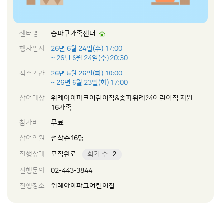
센터명
송파구가족센터
행사일시
26년 6월 24일(수) 17:00
~ 26년 6월 24일(수) 20:30
접수기간
26년 5월 26일(화) 10:00
~ 26년 6월 23일(화) 17:00
참여대상
위례아이파크어린이집&송파위례24어린이집 재원
16가족
참가비
무료
참여인원
선착순16명
진행상태
모집완료
회기 수
2
진행문의
02-443-3844
진행장소
위례아이파크어린이집