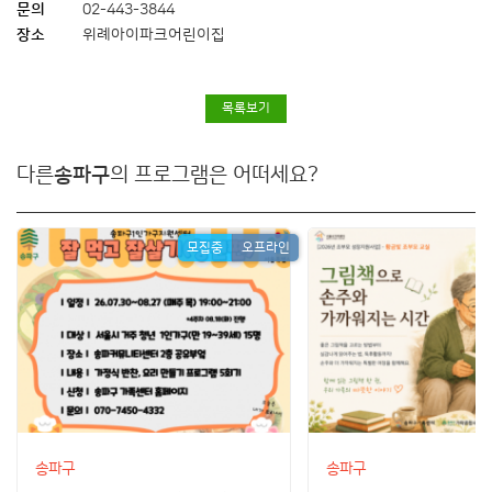
문의
02-443-3844
장소
위례아이파크어린이집
목록보기
다른
송파구
의 프로그램은 어떠세요?
모집중
오프라인
송파구
송파구