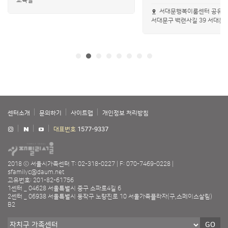
교육실
서대문행복이룸센터 공유주
서대문구 백련사길 39 서대
지하1층)
센터소개
문의하기
사이트맵
개인정보 처리방침
대표번호
1577-9337
2018 ⓒ 서울시가족센터
T: 02-318-0227
F: 070-7469-0228
sfamilyc@daum.net
고유번호: 201-82-61756
1센터 _ 04628 서울특별시 중구 소파로4길 6
2센터 _ 06938 서울특별시 동작구 노량진로 10 서울가족플라자(구,스페이스살림)
B2
GO