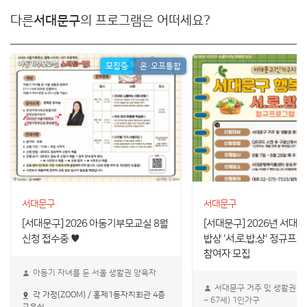
다른
서대문구
의 프로그램은 어떠세요?
모집중
온・오프통합
서대문구
서대문구
[서대문구] 2026 아동기부모교실 8월
[서대문구] 2026년 서대
신청 접수중 ♥
밥상 '서.로.밥.상' 정규프
참여자 모집
아동기 자녀를 둔 서울 생활권 양육자
서대문구 거주 및 생활권 중
각 가정(ZOOM) / 홍제1동자치회관 4층
~ 67세) 1인가구