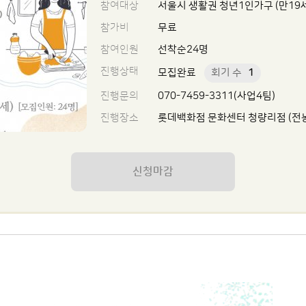
참여대상
서울시 생활권 청년1인가구 (만19세
참가비
무료
참여인원
선착순24명
진행상태
모집완료
회기 수
1
진행문의
070-7459-3311(사업4팀)
진행장소
롯데백화점 문화센터 청량리점 (전농동
신청마감