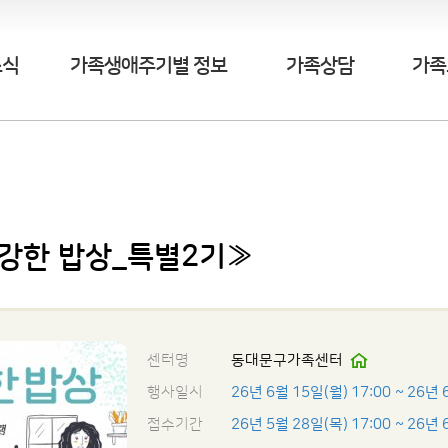
소식
가족생애주기별 정보
가족상담
가족
강한 밥상_특별2기≫
센터명
동대문구가족센터
행사일시
26년 6월 15일(월) 17:00
~ 26년 
접수기간
26년 5월 28일(목) 17:00
~ 26년 