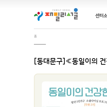
센터
홈
[동대문구]≪동일이의 건