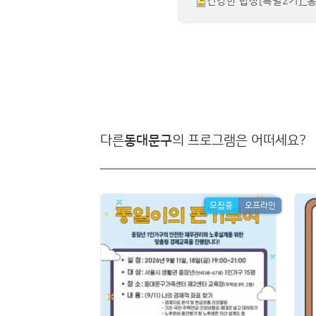
건강한 밥상[특별2기]_홍
다른
동대문구
의 프로그램은 어떠세요?
모집중
오프라인
모집중
오프라인