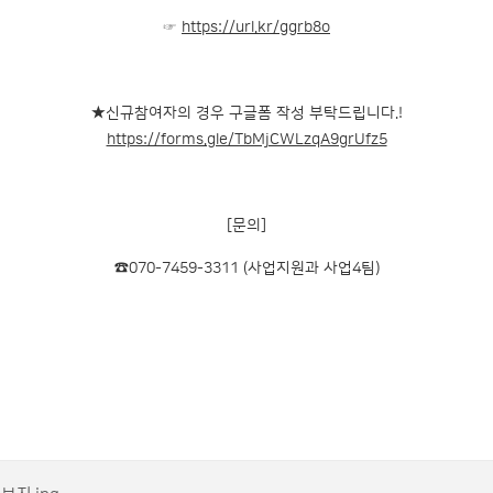
☞
https://url.kr/ggrb8o
★신규참여자의 경우 구글폼 작성 부탁드립니다.!
https://forms.gle/TbMjCWLzqA9grUfz5
[문의]
☎070-7459-3311 (사업지원과 사업4팀)