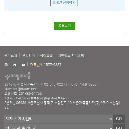
초대권 신청하기
목록보기
센터소개
문의하기
사이트맵
개인정보 처리방침
대표번호
1577-9337
2018 ⓒ 서울시가족센터
T: 02-318-0227
F: 070-7469-0228
sfamilyc@daum.net
고유번호: 201-82-61756
1센터 _ 04628 서울특별시 중구 소파로4길 6
2센터 _ 06938 서울특별시 동작구 노량진로 10 서울가족플라자(구,스페이스살림)
B2
GO
GO