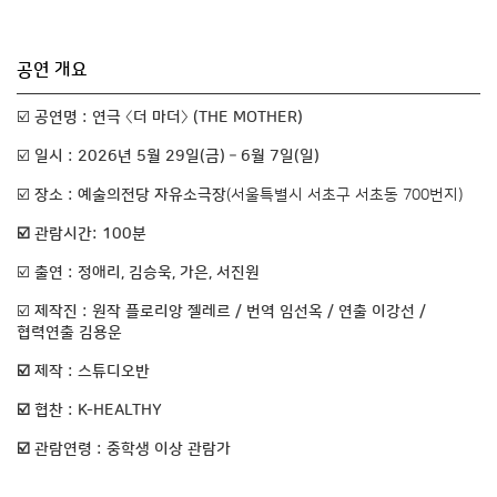
공연 개요
☑️
공연명 : 연극 〈더 마더〉 (THE MOTHER)
☑️
일시 : 2026년 5월 29일(금) – 6월 7일(일)
☑️
장소 : 예술의전당 자유소극장
(서울특별시 서초구 서초동 700번지)
☑️ 관람시간: 100분
☑️
출연 : 정애리, 김승욱, 가은, 서진원
☑️
제작진 : 원작 플로리앙 젤레르 / 번역 임선옥 / 연출 이강선 /
협력연출 김용운
☑️ 제작 : 스튜디오반
☑️ 협찬 : K-HEALTHY
☑️ 관람연령 : 중학생 이상 관람가