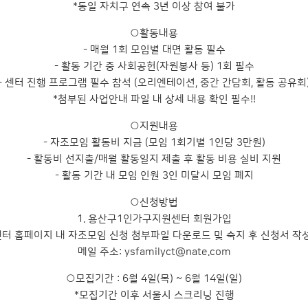
*동일 자치구 연속 3년 이상 참여 불가
○활동내용
- 매월 1회 모임별 대면 활동 필수
- 활동 기간 중 사회공헌(자원봉사 등) 1회 필수
- 센터 진행 프로그램 필수 참석 (오리엔테이션, 중간 간담회, 활동 공유회
*첨부된 사업안내 파일 내 상세 내용 확인 필수!!
○지원내용
- 자조모임 활동비 지금 (모임 1회기별 1인당 3만원)
- 활동비 선지출/매월 활동일지 제출 후 활동 비용 실비 지원
- 활동 기간 내 모임 인원 3인 미달시 모임 폐지
○신청방법
1. 용산구1인가구지원센터 회원가입
센터 홈페이지 내 자조모임 신청 첨부파일 다운로드 및 숙지 후 신청서 작
메일 주소:
ysfamilyct@nate.com
○모집기간 : 6월 4일(목) ~ 6월 14일(일)
*모집기간 이후 서울시 스크리닝 진행