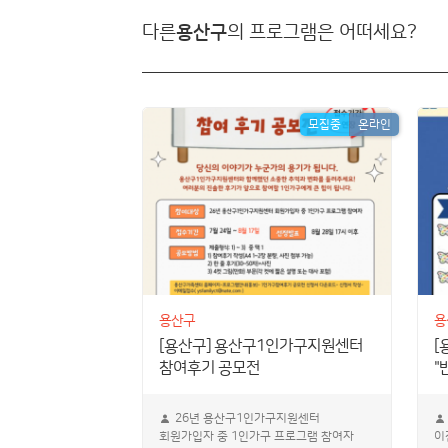
다른
용산구
의 프로그램은 어떠세요?
모집중
온라인
모집중
온라인
용산구
용
족캠페인
[용산구] 용산구1인가구지원센터
[
참여후기 공모전
"
26년 용산구1인가구지원센터
회원가입자 중 1인가구 프로그램 참여자
이