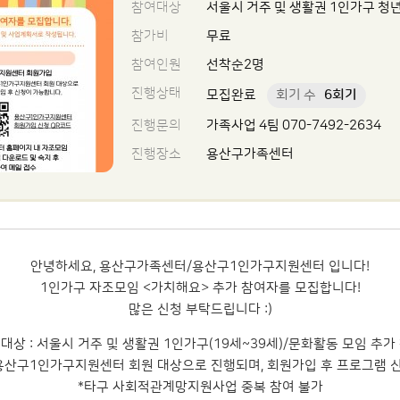
참여대상
서울시 거주 및 생활권 1인가구 청년 
참가비
무료
참여인원
선착순2명
진행상태
모집완료
회기 수
6회기
진행문의
가족사업 4팀 070-7492-2634
진행장소
용산구가족센터
안녕하세요, 용산구가족센터/용산구1인가구지원센터 입니다!
1인가구 자조모임 <가치해요> 추가 참여자를 모집합니다!
많은 신청 부탁드립니다 :)
대상 : 서울시 거주 및 생활권 1인가구(19세~39세)/문화활동 모임 추가
용산구1인가구지원센터 회원 대상으로 진행되며, 회원가입 후 프로그램 
*타구 사회적관계망지원사업 중복 참여 불가