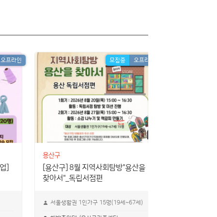
오프라인
모집중
오프라인
용산구
용산구
업]
[용산구] 8월 지역사회탐방"용산을
[용산구] 부부
찾아서"_독립서점편
부모가 되어가
서울생활권 1인가구 15명(19세~67세)
출산을 앞두거