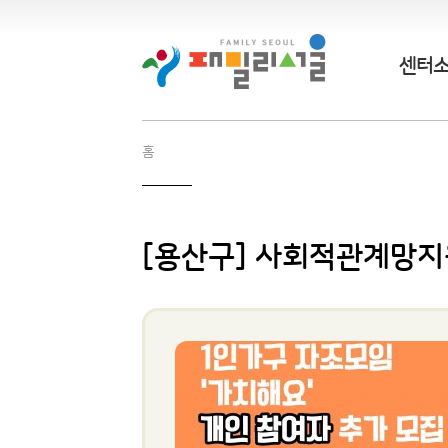
센터
홈
[용산구] 사회적관계망지