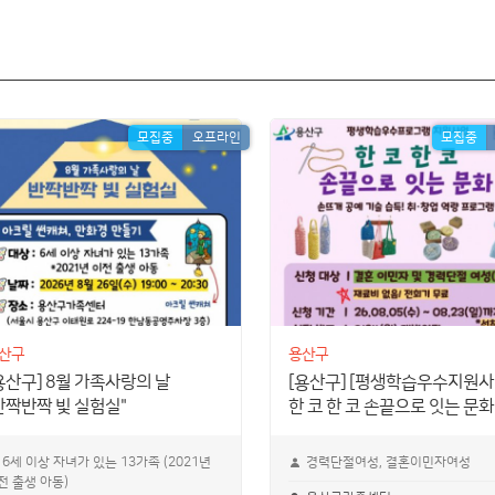
모집중
오프라인
모집중
산구
용산구
용산구] 8월 가족사랑의 날
[용산구] [평생학습우수지원사
반짝반짝 빛 실험실"
한 코 한 코 손끝으로 잇는 문화
6세 이상 자녀가 있는 13가족 (2021년
경력단절여성, 결혼이민자여성
전 출생 아동)