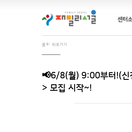
센터
홈
뒤로가기
📢6/8(월) 9:00부터!
> 모집 시작~!