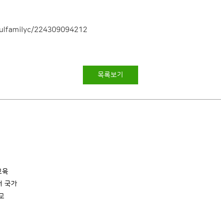
oulfamilyc/224309094212
목록보기
교육
터 국가
교