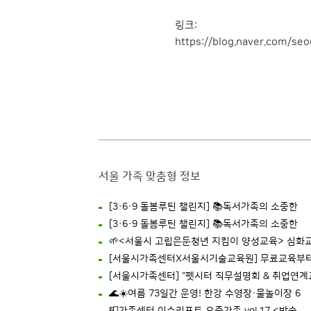
링크:
https://blog.naver.com/se
서울 가족 맞춤형 정보
[3·6·9 돌봄루틴 챌린지] 📚독서가족의 소중한
[3·6·9 돌봄루틴 챌린지] 📚독서가족의 소중한
🌱<서울시 고립은둔청년 지킴이 양성교육> 심화
[서울시가족센터X서울시기술교육원] 무료교육부
[서울시가족센터] "펫시터 직무설명회 & 취업연계
🌊☀️여름 73일간 운영! 한강 수영장·물놀이장 6