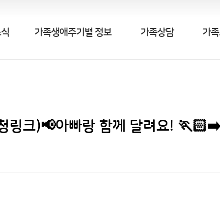
소식
가족생애주기별 정보
가족상담
가족
(신청링크)📢아빠랑 함께 달려요! 🏃🏻