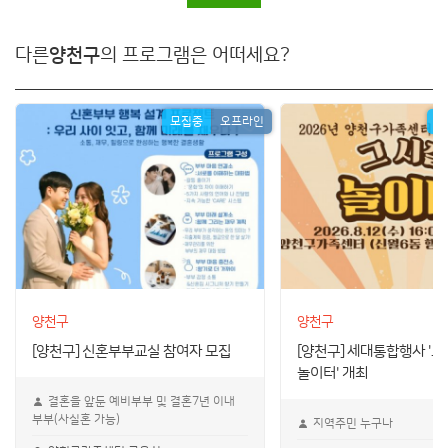
다른
양천구
의 프로그램은 어떠세요?
모집중
오프라인
모
양천구
양천구
[양천구] 신혼부부교실 참여자 모집
[양천구] 세대통합행사 '그
놀이터' 개최
결혼을 앞둔 예비부부 및 결혼7년 이내
부부(사실혼 가능)
지역주민 누구나