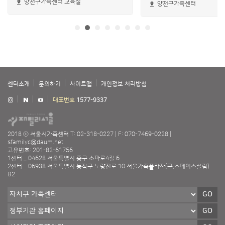
양천구가족센터 교육실
양천구가족센터
센터소개
문의하기
사이트맵
개인정보 처리방침
대표번호
1577-9337
2018 ⓒ 서울시가족센터
T: 02-318-0227
F: 070-7469-0228
sfamilyc@daum.net
고유번호: 201-82-61756
1센터 _ 04628 서울특별시 중구 소파로4길 6
2센터 _ 06938 서울특별시 동작구 노량진로 10 서울가족플라자(구,스페이스살림)
B2
GO
GO