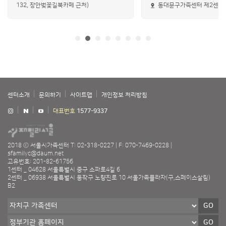
132, 장안벚꽃길북카페 근처)
동대문구가족센터 제2센터
센터소개
문의하기
사이트맵
개인정보 처리방침
대표번호
1577-9337
2018 ⓒ 서울시가족센터
T: 02-318-0227
F: 070-7469-0228
sfamilyc@daum.net
고유번호: 201-82-61756
1센터 _ 04628 서울특별시 중구 소파로4길 6
2센터 _ 06938 서울특별시 동작구 노량진로 10 서울가족플라자(구,스페이스살림)
B2
GO
GO