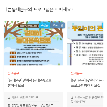
다른
동대문구
의 프로그램은 어떠세요?
모집중
오프라인
모
동대문구
동대문구
[동대문구] 걸어서 동대문속으로
[동대문구] 동일이의 돈기
참여자 모집
프로그램 참여자 모집
서울시 생활권 1인가구
서울시 생활권 중장년 1인
(만40~67세)
중랑천 황톳길(동대문구 장안벚꽃로