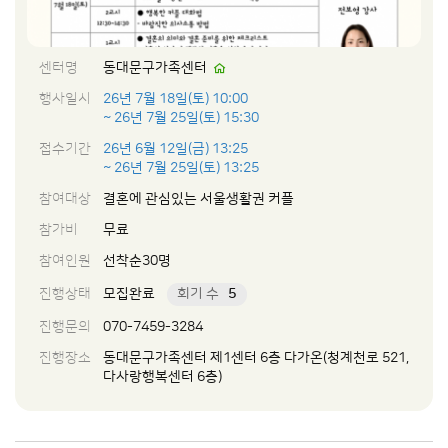
센터명
동대문구가족센터
행사일시
26년 7월 18일(토) 10:00
~ 26년 7월 25일(토) 15:30
접수기간
26년 6월 12일(금) 13:25
~ 26년 7월 25일(토) 13:25
참여대상
결혼에 관심있는 서울생활권 커플
참가비
무료
참여인원
선착순30명
진행상태
모집완료
회기 수
5
진행문의
070-7459-3284
진행장소
동대문구가족센터 제1센터 6층 다가온(청계천로 521,
다사랑행복센터 6층)