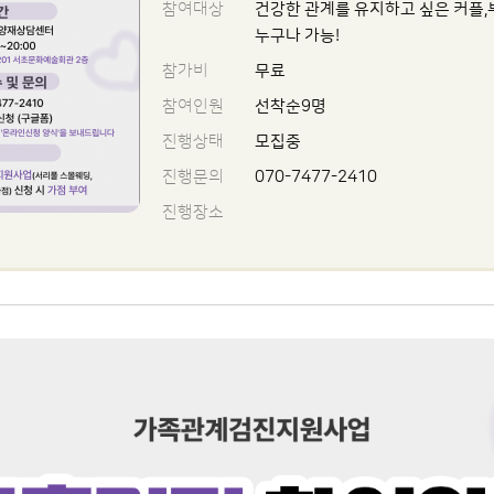
참여대상
건강한 관계를 유지하고 싶은 커플,부
누구나 가능!
참가비
무료
참여인원
선착순9명
진행상태
모집중
진행문의
070-7477-2410
진행장소