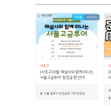
모집중
온・오프통합
모집중
오프라인
서초구
서
[서초구] 8월 '해설사와 함께 떠나는
2
 안내
서울고궁투어' 창경궁 편 안내
사
 유관기관 등
서울 종로구 창경궁로 185 창경궁
05 파미에스테이션
눔터