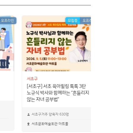
오프라인
모집중
오프라인
서초구
서초구
[서초구] 서초 육아힐링 톡톡 3탄
[서초구] 초등생
노규식 박사와 함께하는 “흔들리지
Together 
않는 자녀 공부법”
초등생 2학년
서초구거주 양육자 630명
서초구가족센터
서초문화예술회관 아트홀