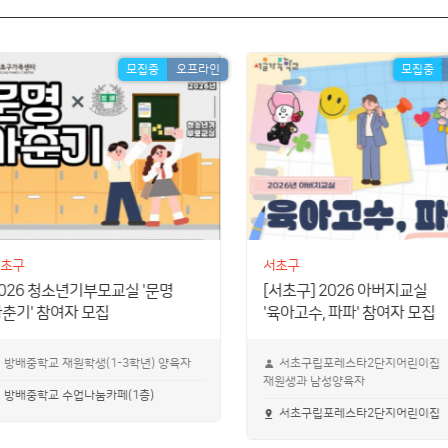
모집중
오프라인
모집중
초구
서초구
026 청소년기부모교실 '문명
[서초구] 2026 아버지교실
춘기' 참여자 모집
'육아고수, 파파' 참여자 모집
방배중학교 재원학생(1-3학년) 양육자
서초구립포레스타2단지어린이집
재원생과 남성양육자
방배중학교 수업나눔카페(1층)
서초구립포레스타2단지어린이집