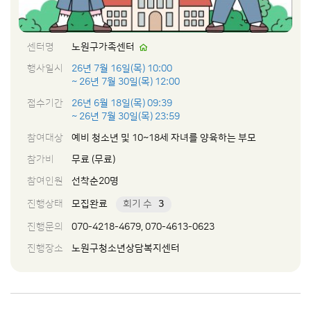
센터명
노원구가족센터
행사일시
26년 7월 16일(목) 10:00
~ 26년 7월 30일(목) 12:00
접수기간
26년 6월 18일(목) 09:39
~ 26년 7월 30일(목) 23:59
참여대상
예비 청소년 및 10~18세 자녀를 양육하는 부모
참가비
무료 (무료)
참여인원
선착순20명
진행상태
모집완료
회기 수
3
진행문의
070-4218-4679, 070-4613-0623
진행장소
노원구청소년상담복지센터