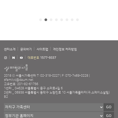
센터소개
문의하기
사이트맵
개인정보 처리방침
대표번호
1577-9337
2018 ⓒ 서울시가족센터
T: 02-318-0227
F: 070-7469-0228
sfamilyc@daum.net
고유번호: 201-82-61756
1센터 _ 04628 서울특별시 중구 소파로4길 6
2센터 _ 06938 서울특별시 동작구 노량진로 10 서울가족플라자(구,스페이스살림)
B2
GO
GO