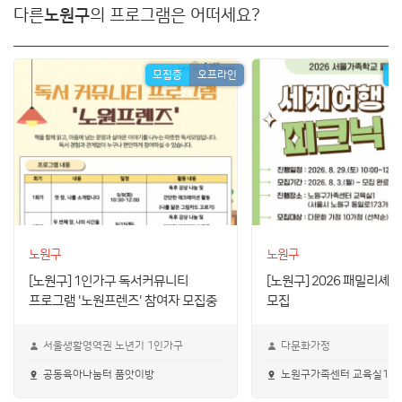
다른
노원구
의 프로그램은 어떠세요?
모집중
오프라인
모
노원구
노원구
[노원구] 1인가구 독서커뮤니티
[노원구] 2026 패밀리셰
프로그램 '노원프렌즈' 참여자 모집중
모집
서울생활영역권 노년기 1인가구
다문화가정
공동육아나눔터 품앗이방
노원구가족센터 교육실1